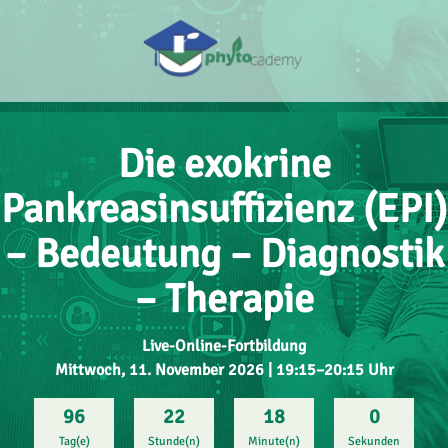
Die exokrine
Pankreasinsuffizienz (EPI)
– Bedeutung – Diagnostik
– Therapie
Live-Online-Fortbildung
Mittwoch, 11. November 2026 | 19:15–20:15 Uhr
96
22
17
59
Tag(e)
Stunde(n)
Minute(n)
Sekunden