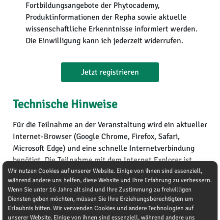
Fortbildungsangebote der Phytocademy,
Produktinformationen der Repha sowie aktuelle
wissenschaftliche Erkenntnisse informiert werden.
Die Einwilligung kann ich jederzeit widerrufen.
Jetzt registrieren
Technische Hinweise
Für die Teilnahme an der Veranstaltung wird ein aktueller
Internet-Browser (Google Chrome, Firefox, Safari,
Microsoft Edge) und eine schnelle Internetverbindung
benötigt. Die Teilnahme mit dem Internet Explorer ist
Wir nutzen Cookies auf unserer Website. Einige von ihnen sind essenziell,
nicht
möglich. Die Teilnahme ist auch über Ihr
während andere uns helfen, diese Website und Ihre Erfahrung zu verbessern.
Smartphone sowie die meisten Tablet-PCs und Smart-TV-
Wenn Sie unter 16 Jahre alt sind und Ihre Zustimmung zu freiwilligen
Geräte möglich, sofern ein aktueller Browser (s.o.)
Diensten geben möchten, müssen Sie Ihre Erziehungsberechtigten um
installiert ist.
Erlaubnis bitten. Wir verwenden Cookies und andere Technologien auf
unserer Website. Einige von ihnen sind essenziell, während andere uns
Sie können während der Veranstaltung über den Chat mit