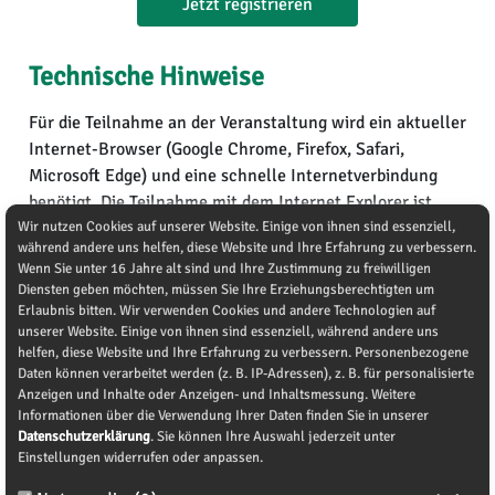
Jetzt registrieren
Technische Hinweise
Für die Teilnahme an der Veranstaltung wird ein aktueller
Internet-Browser (Google Chrome, Firefox, Safari,
Microsoft Edge) und eine schnelle Internetverbindung
benötigt. Die Teilnahme mit dem Internet Explorer ist
Wir nutzen Cookies auf unserer Website. Einige von ihnen sind essenziell,
nicht
möglich. Die Teilnahme ist auch über Ihr
während andere uns helfen, diese Website und Ihre Erfahrung zu verbessern.
Smartphone sowie die meisten Tablet-PCs und Smart-TV-
Wenn Sie unter 16 Jahre alt sind und Ihre Zustimmung zu freiwilligen
Geräte möglich, sofern ein aktueller Browser (s.o.)
Diensten geben möchten, müssen Sie Ihre Erziehungsberechtigten um
installiert ist.
Erlaubnis bitten. Wir verwenden Cookies und andere Technologien auf
unserer Website. Einige von ihnen sind essenziell, während andere uns
Sie können während der Veranstaltung über den Chat mit
helfen, diese Website und Ihre Erfahrung zu verbessern. Personenbezogene
anderen Teilnehmenden kommunizieren und Fragen an
Daten können verarbeitet werden (z. B. IP-Adressen), z. B. für personalisierte
die Referierenden stellen.
Anzeigen und Inhalte oder Anzeigen- und Inhaltsmessung. Weitere
Informationen über die Verwendung Ihrer Daten finden Sie in unserer
Weitere Kontaktmöglichkeiten bei technischen Fragen:
Datenschutzerklärung
. Sie können Ihre Auswahl jederzeit unter
Telefon: 0711 21952913
Einstellungen widerrufen oder anpassen.
Email: kontakt@edusan.de