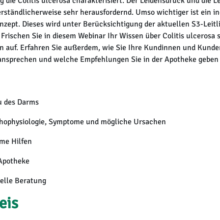
 die Colitis ulcerosa charakterisiert. Der Leidensdruck und die L
erständlicherweise sehr herausfordernd. Umso wichtiger ist ein in
nzept. Dieses wird unter Berücksichtigung der aktuellen S3-Leit
 Frischen Sie in diesem Webinar Ihr Wissen über Colitis ulcerosa
 auf. Erfahren Sie außerdem, wie Sie Ihre Kundinnen und Kunden
nsprechen und welche Empfehlungen Sie in der Apotheke geben
u des Darms
athophysiologie, Symptome und mögliche Ursachen
me Hilfen
 Apotheke
duelle Beratung
eis