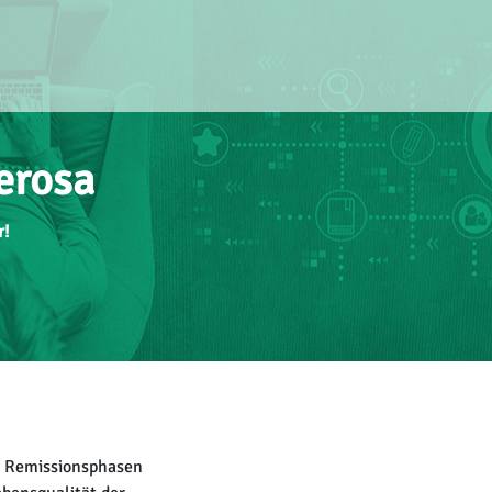
erosa
r!
t Remissionsphasen