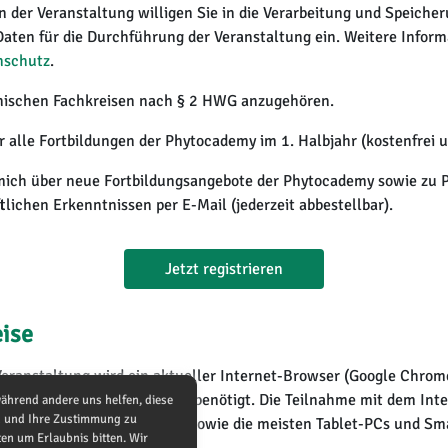
 der Veranstaltung willigen Sie in die Verarbeitung und Speicher
ten für die Durchführung der Veranstaltung ein. Weitere Informa
nschutz
.
inischen Fachkreisen nach § 2 HWG anzugehören.
ür alle Fortbildungen der Phytocademy im 1. Halbjahr (kostenfrei 
 mich über neue Fortbildungsangebote der Phytocademy sowie zu
lichen Erkenntnissen per E-Mail (jederzeit abbestellbar).
Jetzt registrieren
ise
eranstaltung wird ein aktueller Internet-Browser (Google Chrome,
schnelle Internetverbindung benötigt. Die Teilnahme mit dem Inte
während andere uns helfen, diese
nd und Ihre Zustimmung zu
t auch über Ihr Smartphone sowie die meisten Tablet-PCs und Sm
en um Erlaubnis bitten. Wir