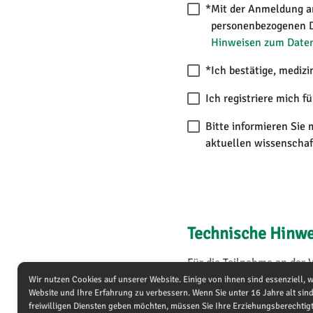
*
Mit der Anmeldung an
personenbezogenen Da
Hinweisen zum Date
*
Ich bestätige, mediz
Ich registriere mich f
Bitte informieren Sie
aktuellen wissenschaft
Technische Hinwe
Für die Teilnahme an der V
Microsoft Edge) und eine 
Wir nutzen Cookies auf unserer Website. Einige von ihnen sind essenziell, 
Website und Ihre Erfahrung zu verbessern. Wenn Sie unter 16 Jahre alt si
möglich. Die Teilnahme is
freiwilligen Diensten geben möchten, müssen Sie Ihre Erziehungsberechtigt