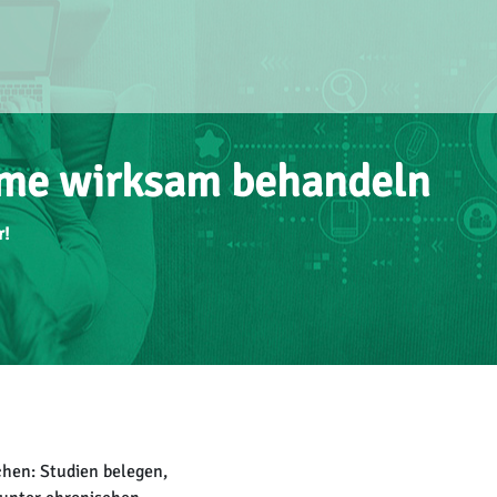
eme wirksam behandeln
r!
chen: Studien belegen,