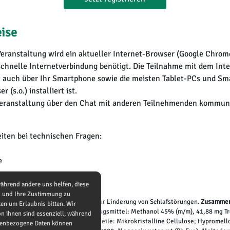
ise
eranstaltung wird ein aktueller Internet-Browser (Google Chrome,
schnelle Internetverbindung benötigt. Die Teilnahme mit dem Inte
t auch über Ihr Smartphone sowie die meisten Tablet-PCs und Sm
 (s.o.) installiert ist.
eranstaltung über den Chat mit anderen Teilnehmenden kommuni
iten bei technischen Fragen:
e
während andere uns helfen, diese
nd und Ihre Zustimmung zu
biete:
Pflanzliches Arzneimittel zur Linderung von Schlafstörungen.
Zusammen
en um Erlaubnis bitten. Wir
 aus Baldrianwurzel (5 - 8:1); Auszugsmittel: Methanol 45% (m/m), 41,88 mg 
n ihnen sind essenziell, während
hanol 45% (m/m). Sonstige Bestandteile: Mikrokristalline Cellulose; Hypromell
onenbezogene Daten können