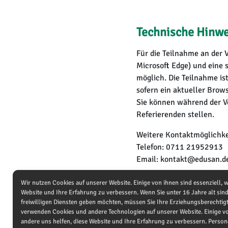
Technische Hinwe
Für die Teilnahme an der V
Microsoft Edge) und eine 
möglich. Die Teilnahme is
sofern ein aktueller Browser
Sie können während der V
Referierenden stellen.
Weitere Kontaktmöglichke
Telefon: 0711 21952913
Email: kontakt@edusan.d
Pflichttexte
Wir nutzen Cookies auf unserer Website. Einige von ihnen sind essenziell, 
Website und Ihre Erfahrung zu verbessern. Wenn Sie unter 16 Jahre alt si
ALLUNA® Schlaf
Anwendungsge
freiwilligen Diensten geben möchten, müssen Sie Ihre Erziehungsberechtigt
enthält: 187 mg Trockenextrakt
verwenden Cookies und andere Technologien auf unserer Website. Einige vo
(7 - 10:1); Auszugsmittel: Met
andere uns helfen, diese Website und Ihre Erfahrung zu verbessern. Pers